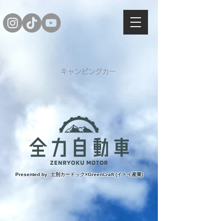
キャンピングカー
Presented ​by 士別カードック×GreenCraft (イトイ産業)